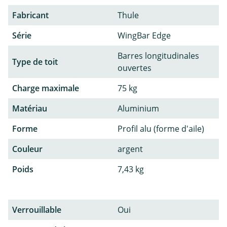
Fabricant
Thule
Série
WingBar Edge
Barres longitudinales
Type de toit
ouvertes
Charge maximale
75 kg
Matériau
Aluminium
Forme
Profil alu (forme d'aile)
Couleur
argent
Poids
7,43 kg
Verrouillable
Oui