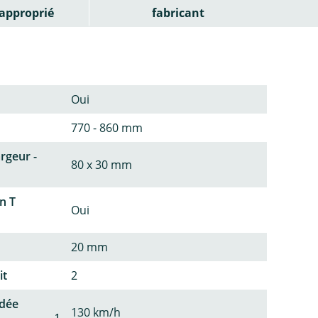
approprié
fabricant
Oui
770 - 860 mm
argeur -
80 x 30 mm
n T
Oui
20 mm
it
2
dée
130 km/h
1