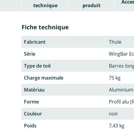
Acces
technique
produit
Fiche technique
Fabricant
Thule
Série
WingBar E
Type de toit
Barres lon
Charge maximale
75 kg
Matériau
Aluminium
Forme
Profil alu (
Couleur
noir
Poids
7,43 kg