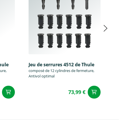
hule
Jeu de serrures 4512 de Thule
Jeu de
ure,
composé de 12 cylindres de fermeture,
composé
Antivol optimal
Antivol
73,99 €
Ajouter au panier
Ajouter a