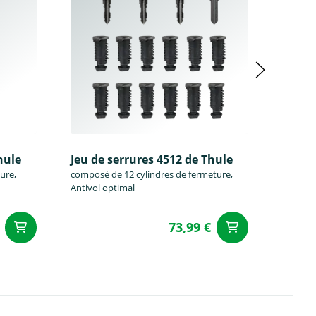
hule
Jeu de serrures 4512 de Thule
Jeu de
ure,
composé de 12 cylindres de fermeture,
composé
Antivol optimal
Antivol
73,99 €
Ajouter au panier
Ajouter a