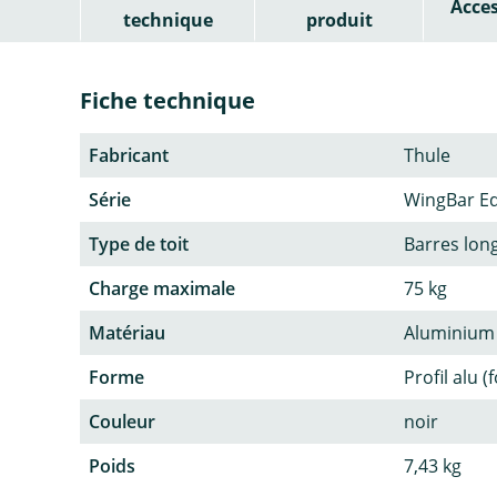
Acces
technique
produit
Fiche technique
Fabricant
Thule
Série
WingBar E
Type de toit
Barres lon
Charge maximale
75 kg
Matériau
Aluminium
Forme
Profil alu (
Couleur
noir
Poids
7,43 kg