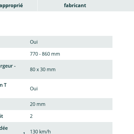
approprié
fabricant
Oui
770 - 860 mm
argeur -
80 x 30 mm
n T
Oui
20 mm
it
2
dée
130 km/h
1