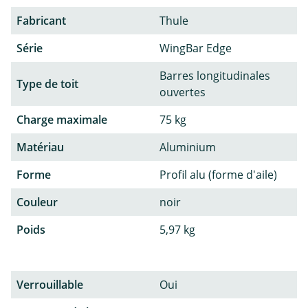
Fabricant
Thule
Série
WingBar Edge
Barres longitudinales
Type de toit
ouvertes
Charge maximale
75 kg
Matériau
Aluminium
Forme
Profil alu (forme d'aile)
Couleur
noir
Poids
5,97 kg
Verrouillable
Oui