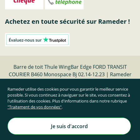
Achetez en toute sécurité sur Rameder !
Barre de toit Thule WingBar Edge FORD TRANSIT
COURIER B460 Monospace Bj 02.14-12.23 | Rameder
barres de toit
Rameder utilise des cookies pour vous garantir le meilleur service
possible. Si vous continuez à naviguer sur le site, vous consentez à
Résilier le contrat
l'utilisation des cookies. Plus d'informations dans notre rubrique
"Traitement de vos données"
.
Prix TTC et hors frais de port
Rameder Attelage France
Je suis d'accord
Tous droits réservés. | © Copyright 1995-2026