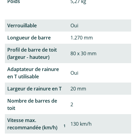
Poids
5,27 kg
Verrouillable
Oui
Longueur de barre
1.270 mm
Profil de barre de toit
80 x 30 mm
(largeur - hauteur)
Adaptateur de rainure
Oui
en T utilisable
Largeur de rainure en T
20 mm
Nombre de barres de
2
toit
Vitesse max.
130 km/h
1
recommandée (km/h)