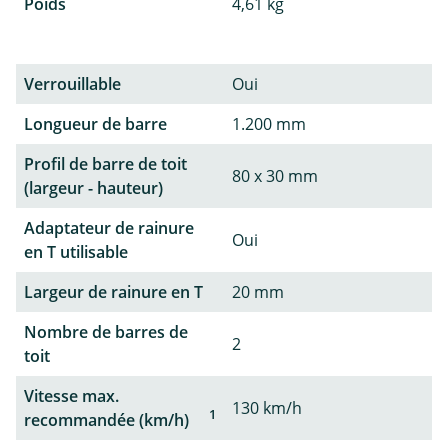
Poids
4,61 kg
Verrouillable
Oui
Longueur de barre
1.200 mm
Profil de barre de toit
80 x 30 mm
(largeur - hauteur)
Adaptateur de rainure
Oui
en T utilisable
Largeur de rainure en T
20 mm
Nombre de barres de
2
toit
Vitesse max.
130 km/h
1
recommandée (km/h)