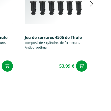
hule
Jeu de serrures 4506 de Thule
Jeu de
ure,
composé de 6 cylindres de fermeture,
composé
Antivol optimal
Antivol
53,99 €
Ajouter au panier
Ajouter a