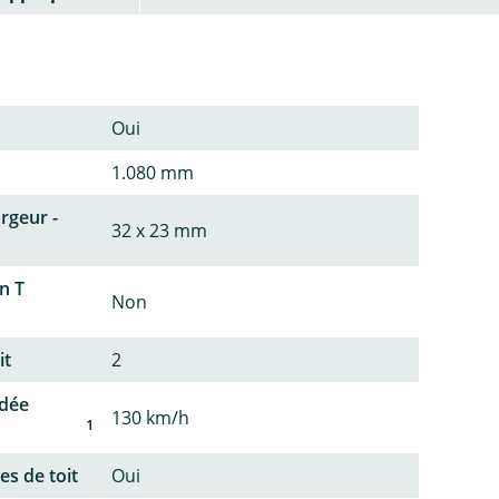
Oui
1.080 mm
argeur -
32 x 23 mm
n T
Non
it
2
dée
130 km/h
1
es de toit
Oui