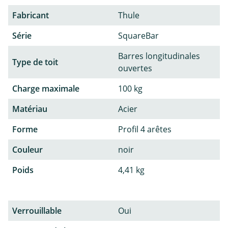
Fabricant
Thule
Série
SquareBar
Barres longitudinales
Type de toit
ouvertes
Charge maximale
100 kg
Matériau
Acier
Forme
Profil 4 arêtes
Couleur
noir
Poids
4,41 kg
Verrouillable
Oui