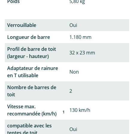
Poids
5,80 kg
Verrouillable
Oui
Longueur de barre
1.180 mm
Profil de barre de toit
32 x 23 mm
(largeur - hauteur)
Adaptateur de rainure
Non
en T utilisable
Nombre de barres de
2
toit
Vitesse max.
130 km/h
1
recommandée (km/h)
compatible avec les
Oui
tentes de toit