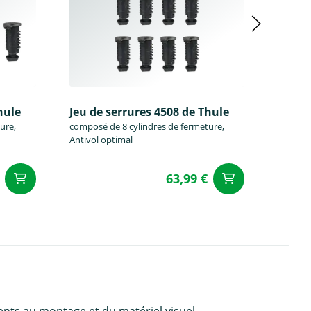
hule
Jeu de serrures 4508 de Thule
Jeu de
ure,
composé de 8 cylindres de fermeture,
composé
Antivol optimal
Antivol
63,99 €
Ajouter au panier
Ajouter a