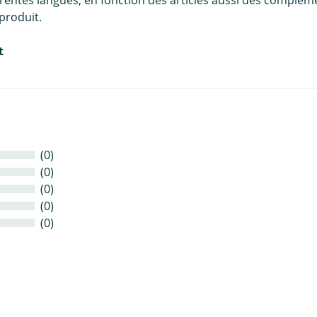
érentes langues, en fonction des articles aussi des complém
produit.
t
(0)
(0)
(0)
(0)
(0)