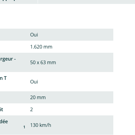
Oui
1.620 mm
argeur -
50 x 63 mm
n T
Oui
20 mm
it
2
dée
130 km/h
1