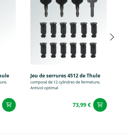
hule
Jeu de serrures 4512 de Thule
Jeu de
ure,
composé de 12 cylindres de fermeture,
composé
Antivol optimal
Antivol
73,99 €
Ajouter au panier
Ajouter a