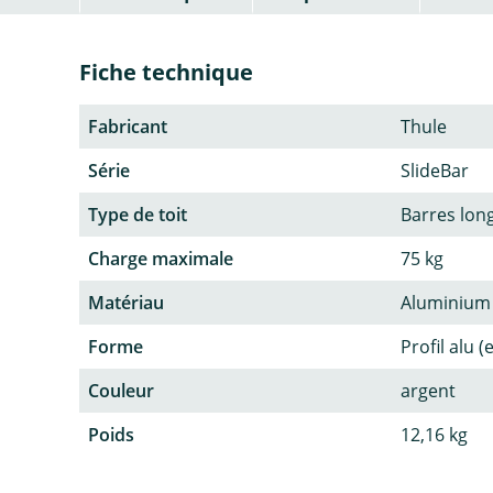
Fiche technique
Fabricant
Thule
Série
SlideBar
Type de toit
Barres lon
Charge maximale
75 kg
Matériau
Aluminium
Forme
Profil alu 
Couleur
argent
Poids
12,16 kg