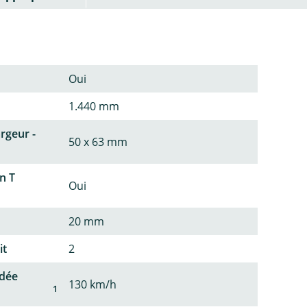
Oui
1.440 mm
argeur -
50 x 63 mm
n T
Oui
20 mm
it
2
dée
130 km/h
1