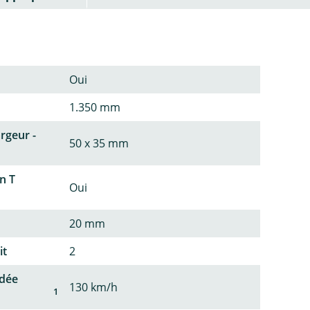
Oui
1.350 mm
argeur -
50 x 35 mm
n T
Oui
20 mm
it
2
dée
130 km/h
1