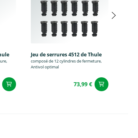
hule
Jeu de serrures 4512 de Thule
Jeu de
ure,
composé de 12 cylindres de fermeture,
composé
Antivol optimal
Antivol
73,99 €
Ajouter au panier
Ajouter a