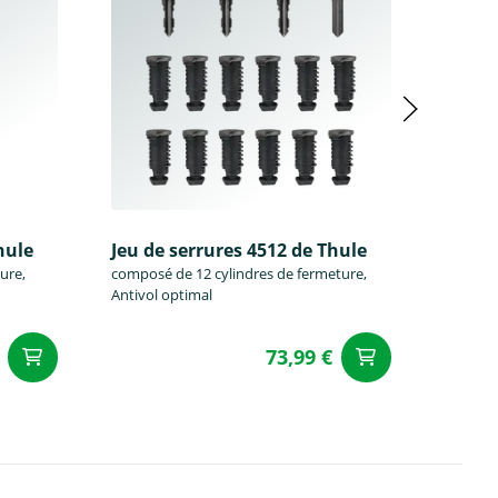
hule
Jeu de serrures 4512 de Thule
Jeu de
ure,
composé de 12 cylindres de fermeture,
composé
Antivol optimal
Antivol
73,99 €
Ajouter au panier
Ajouter a