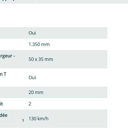
Oui
1.350 mm
argeur -
50 x 35 mm
n T
Oui
20 mm
it
2
dée
130 km/h
1