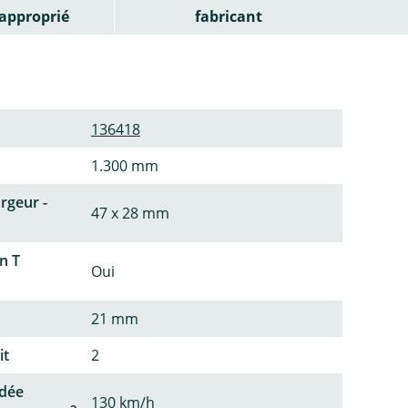
approprié
fabricant
136418
1.300 mm
argeur -
47 x 28 mm
n T
Oui
21 mm
it
2
dée
130 km/h