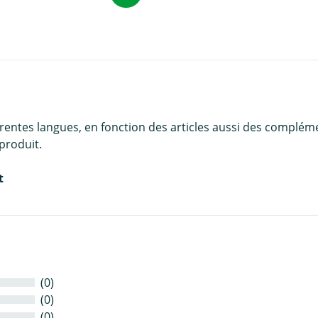
érentes langues, en fonction des articles aussi des complém
produit.
t
(0)
(0)
(0)