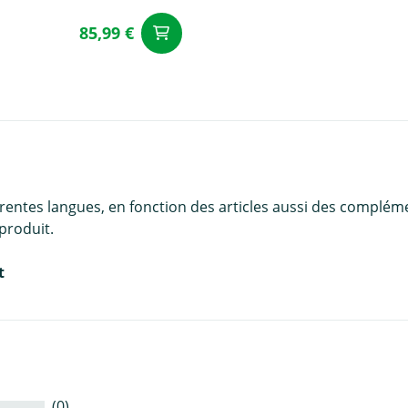
85,99 €
Ajouter au panier
u panier
érentes langues, en fonction des articles aussi des complém
produit.
t
(0)