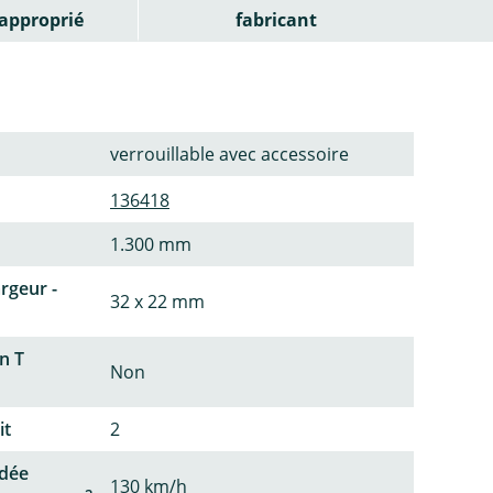
approprié
fabricant
verrouillable avec accessoire
136418
1.300 mm
argeur -
32 x 22 mm
n T
Non
it
2
dée
130 km/h