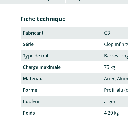
Fiche technique
Fabricant
G3
Série
Clop infinit
Type de toit
Barres lon
Charge maximale
75 kg
Matériau
Acier, Alu
Forme
Profil alu (
Couleur
argent
Poids
4,20 kg