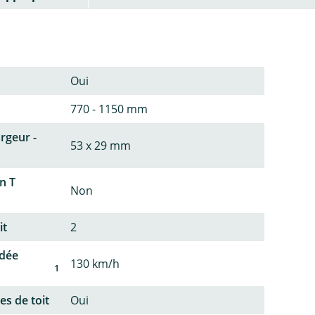
Oui
770 - 1150 mm
argeur -
53 x 29 mm
n T
Non
it
2
dée
130 km/h
1
es de toit
Oui