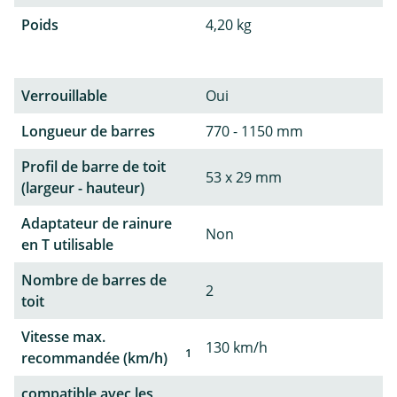
Poids
4,20 kg
Verrouillable
Oui
Longueur de barres
770 - 1150 mm
Profil de barre de toit
53 x 29 mm
(largeur - hauteur)
Adaptateur de rainure
Non
en T utilisable
Nombre de barres de
2
toit
Vitesse max.
130 km/h
1
recommandée (km/h)
compatible avec les