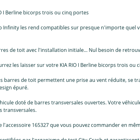
 I Berline bicorps trois ou cinq portes
Infinity les rend compatibles sur presque n'importe quel vé
res de toit avec l'installation initiale... Nul besoin de retro
rrez les laisser sur votre KIA RIO I Berline bicorps trois ou 
s barres de toit permettent une prise au vent réduite, se
esign épuré.
hicule doté de barres transversales ouvertes. Votre véhicul
 transversales.
de de l'accessoire 165327 que vous pouvez commander en mê
certifiées par l'organisme de test City-Crash et garantissent