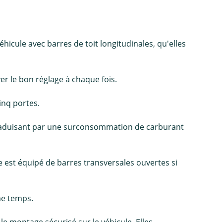
hicule avec barres de toit longitudinales, qu'elles
uver le bon réglage à chaque fois.
cinq portes.
 traduisant par une surconsommation de carburant
e est équipé de barres transversales ouvertes si
me temps.
 le montage sécurisé sur le véhicule. Elles