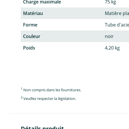
Charge maximale
75 kg
Matériau
Matière pl
Forme
Tube d'aci
Couleur
noir
Poids
4,20 kg
1
Non compris dans les fournitures.
2
Veuillez respecter la législation.
Détails produit