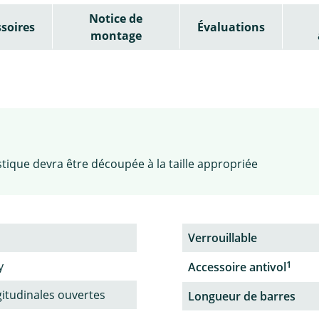
Notice de
soires
Évaluations
montage
astique devra être découpée à la taille appropriée
Verrouillable
1
y
Accessoire antivol
gitudinales ouvertes
Longueur de barres