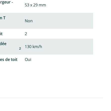
argeur -
53 x 29 mm
n T
Non
it
2
dée
130 km/h
2
es de toit
Oui