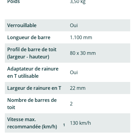
Poids
3,50 kg
Verrouillable
Oui
Longueur de barre
1.100 mm
Profil de barre de toit
80 x 30 mm
(largeur - hauteur)
Adaptateur de rainure
Oui
en T utilisable
Largeur de rainure en T
22 mm
Nombre de barres de
2
toit
Vitesse max.
130 km/h
1
recommandée (km/h)