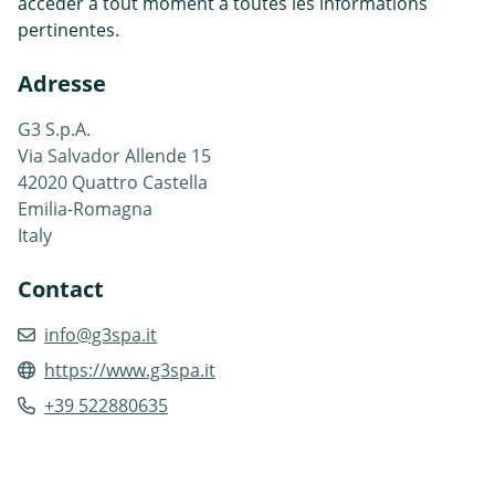
accéder à tout moment à toutes les informations
pertinentes.
Adresse
G3 S.p.A.
Via Salvador Allende 15
42020 Quattro Castella
Emilia-Romagna
Italy
Contact
info@g3spa.it
https://www.g3spa.it
+39 522880635