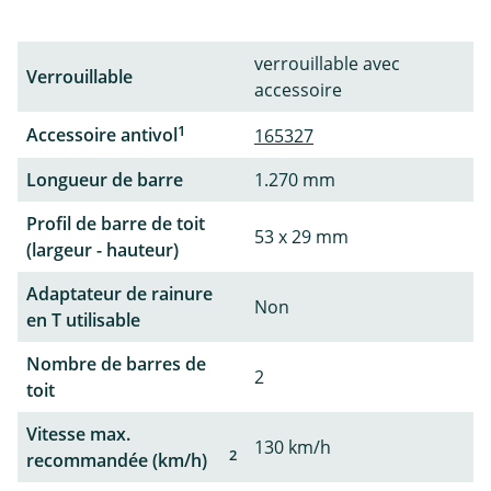
verrouillable avec
Verrouillable
accessoire
1
Accessoire antivol
165327
Longueur de barre
1.270 mm
Profil de barre de toit
53 x 29 mm
(largeur - hauteur)
Adaptateur de rainure
Non
en T utilisable
Nombre de barres de
2
toit
Vitesse max.
130 km/h
2
recommandée (km/h)