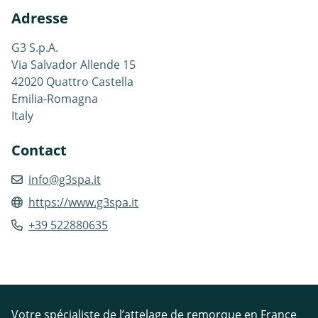
Adresse
G3 S.p.A.
Via Salvador Allende 15
42020 Quattro Castella
Emilia-Romagna
Italy
Contact
info@g3spa.it
https://www.g3spa.it
+39 522880635
Votre spécialiste de l’attelage de remorque en France