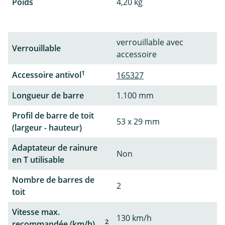
Poids
4,20 kg
verrouillable avec
Verrouillable
accessoire
1
Accessoire antivol
165327
Longueur de barre
1.100 mm
Profil de barre de toit
53 x 29 mm
(largeur - hauteur)
Adaptateur de rainure
Non
en T utilisable
Nombre de barres de
2
toit
Vitesse max.
130 km/h
2
recommandée (km/h)