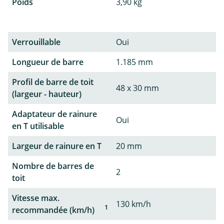
Poids
3,90 kg
Verrouillable
Oui
Longueur de barre
1.185 mm
Profil de barre de toit
48 x 30 mm
(largeur - hauteur)
Adaptateur de rainure
Oui
en T utilisable
Largeur de rainure en T
20 mm
Nombre de barres de
2
toit
Vitesse max.
130 km/h
1
recommandée (km/h)