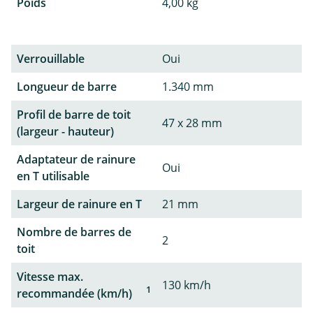
Poids
4,00 kg
Verrouillable
Oui
Longueur de barre
1.340 mm
Profil de barre de toit
47 x 28 mm
(largeur - hauteur)
Adaptateur de rainure
Oui
en T utilisable
Largeur de rainure en T
21 mm
Nombre de barres de
2
toit
Vitesse max.
130 km/h
1
recommandée (km/h)