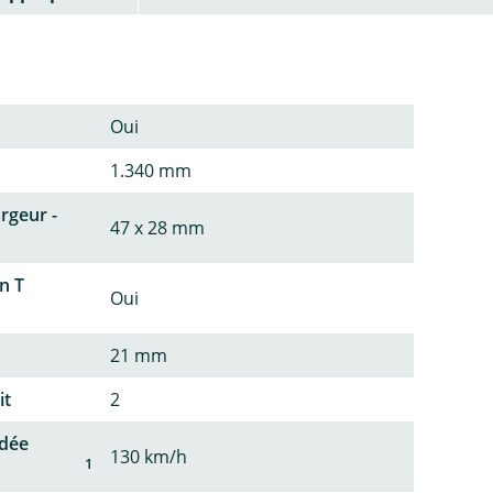
Oui
1.340 mm
argeur -
47 x 28 mm
n T
Oui
21 mm
it
2
dée
130 km/h
1