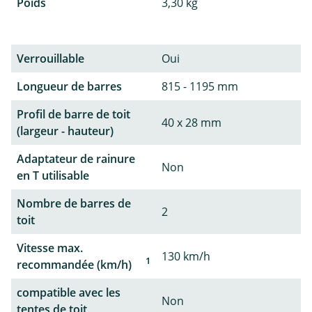
Poids
3,30 kg
Verrouillable
Oui
Longueur de barres
815 - 1195 mm
Profil de barre de toit
40 x 28 mm
(largeur - hauteur)
Adaptateur de rainure
Non
en T utilisable
Nombre de barres de
2
toit
Vitesse max.
130 km/h
1
recommandée (km/h)
compatible avec les
Non
tentes de toit