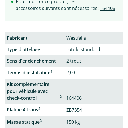
Pour monter ce produit, les
accessoires suivants sont nécessaires:
164406
Fabricant
Westfalia
Type d'attelage
rotule standard
Sens d'enclenchement
2 trous
1
Temps d'installation
2,0 h
Kit complémentaire
pour véhicule avec
2
check-control
164406
2
Platine 4 trous
ZB7354
3
Masse statique
150 kg