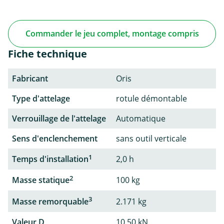
Commander le jeu complet, montage compris
Fiche technique
Fabricant
Oris
Type d'attelage
rotule démontable
Verrouillage de l'attelage
Automatique
Sens d'enclenchement
sans outil verticale
1
Temps d'installation
2,0 h
2
Masse statique
100 kg
3
Masse remorquable
2.171 kg
Valeur D
10,50 kN