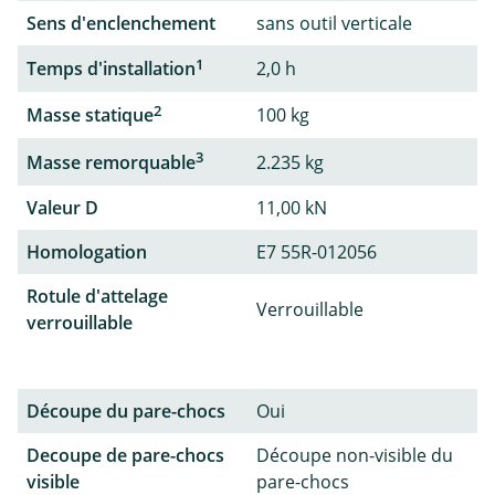
Sens d'enclenchement
sans outil verticale
1
Temps d'installation
2,0 h
2
Masse statique
100 kg
3
Masse remorquable
2.235 kg
Valeur D
11,00 kN
Homologation
E7 55R-012056
Rotule d'attelage
Verrouillable
verrouillable
Découpe du pare-chocs
Oui
Decoupe de pare-chocs
Découpe non-visible du
visible
pare-chocs