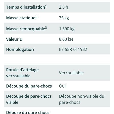
1
Temps d'installation
2,5 h
2
Masse statique
75 kg
3
Masse remorquable
1.590 kg
Valeur D
8,60 kN
Homologation
E7-55R-011932
Rotule d'attelage
Verrouillable
verrouillable
Découpe du pare-chocs
Oui
Decoupe de pare-chocs
Découpe non-visible du
visible
pare-chocs
Dépose du pare-chocs