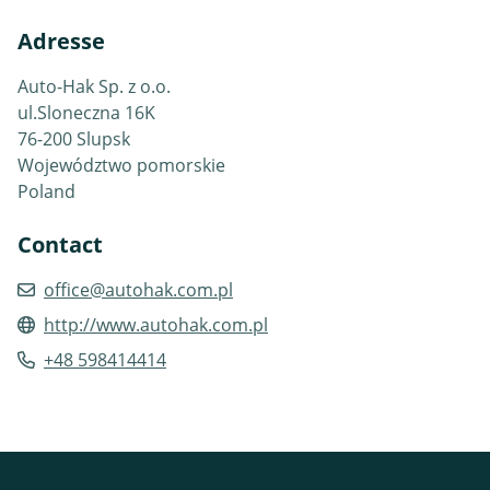
Adresse
Auto-Hak Sp. z o.o.
ul.Sloneczna 16K
76-200 Slupsk
Województwo pomorskie
Poland
Contact
office@autohak.com.pl
http://www.autohak.com.pl
+48 598414414