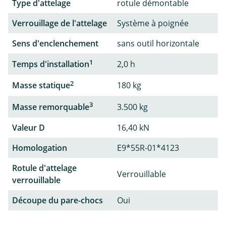
Type d'attelage
rotule démontable
Verrouillage de l'attelage
Système à poignée
Sens d'enclenchement
sans outil horizontale
1
Temps d'installation
2,0 h
2
Masse statique
180 kg
3
Masse remorquable
3.500 kg
Valeur D
16,40 kN
Homologation
E9*55R-01*4123
Rotule d'attelage
Verrouillable
verrouillable
Découpe du pare-chocs
Oui