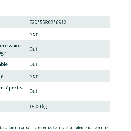
E20*55R02*6912
Non
écessaire
Oui
age
able
Oui
us
Non
os / porte-
Oui
18,00 kg
allation du produit concerné. Le travail supplémentaire requis