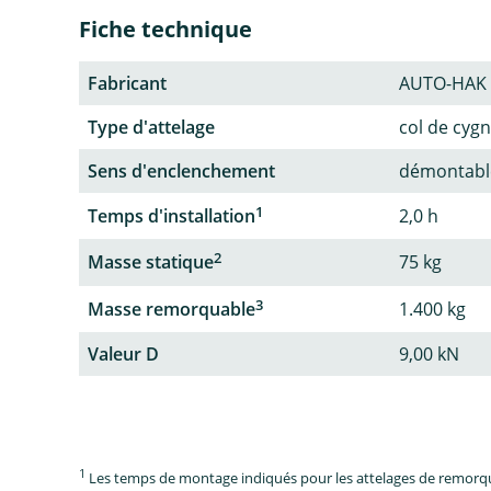
Fiche technique
Fabricant
AUTO-HAK
Type d'attelage
col de cyg
Sens d'enclenchement
démontable
1
Temps d'installation
2,0 h
2
Masse statique
75 kg
3
Masse remorquable
1.400 kg
Valeur D
9,00 kN
1
Les temps de montage indiqués pour les attelages de remorque 