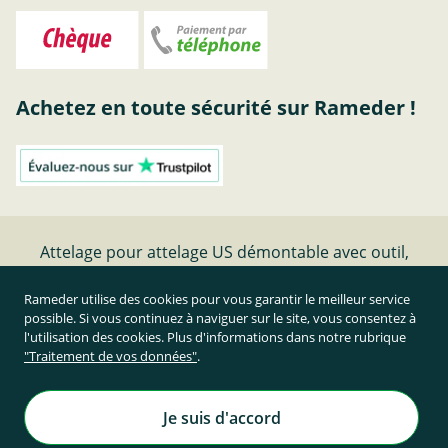
Achetez en toute sécurité sur Rameder !
Attelage pour attelage US démontable avec outil,
AUTO-HAK
Rameder utilise des cookies pour vous garantir le meilleur service
possible. Si vous continuez à naviguer sur le site, vous consentez à
Résilier le contrat
l'utilisation des cookies. Plus d'informations dans notre rubrique
"Traitement de vos données"
.
Prix TTC et hors frais de port
Rameder Attelage France
Je suis d'accord
Tous droits réservés. | © Copyright 1995-2026