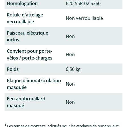
Homologation
E20-55R-02 6360
Rotule d'attelage
Non verrouillable
verrouillable
Faisceau éléctrique
Non
inclus
Convient pour porte-
Non
vélos / porte-charges
Poids
6,50 kg
Plaque d'immatriculation
Non
masquée
Feu antibrouillard
Non
masqué
1
Les temps de montage indiqués pour les attelages de remorque et