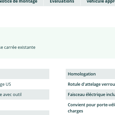
Notice de montage
Évaluations
véhicule appr
se carrée existante
Homologation
age US
Rotule d'attelage verroui
 avec outil
Faisceau éléctrique incl
Convient pour porte-vél
charges