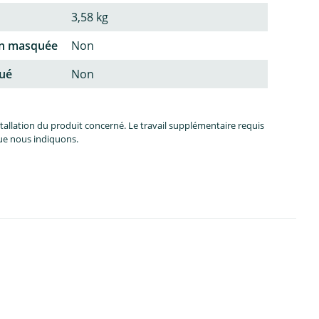
3,58 kg
on masquée
Non
qué
Non
allation du produit concerné. Le travail supplémentaire requis
que nous indiquons.