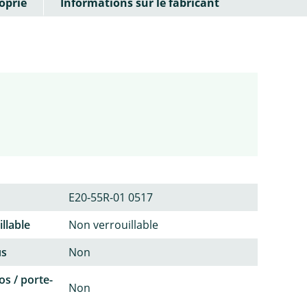
oprié
Informations sur le fabricant
E20-55R-01 0517
llable
Non verrouillable
us
Non
os / porte-
Non