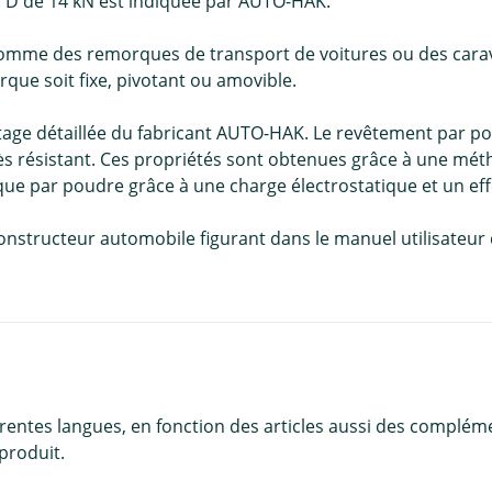
ur D de 14 kN est indiquée par AUTO-HAK.
omme des remorques de transport de voitures ou des carava
que soit fixe, pivotant ou amovible.
tage détaillée du fabricant AUTO-HAK. Le revêtement par p
 très résistant. Ces propriétés sont obtenues grâce à une mé
que par poudre grâce à une charge électrostatique et un ef
constructeur automobile figurant dans le manuel utilisateur 
érentes langues, en fonction des articles aussi des complém
produit.