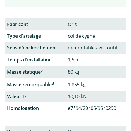
Fabricant
Oris
Type d'attelage
col de cygne
Sens d'enclenchement
démontable avec outil
1
Temps d'installation
1,5 h
2
Masse statique
80 kg
3
Masse remorquable
1.865 kg
Valeur D
10,10 kN
Homologation
e7*94/20*06/96*0290