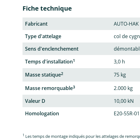
Fiche technique
Fabricant
AUTO-HAK
Type d'attelage
col de cyg
Sens d'enclenchement
démontable
1
Temps d'installation
3,0 h
2
Masse statique
75 kg
3
Masse remorquable
2.000 kg
Valeur D
10,00 kN
Homologation
E20-55R-01
1
Les temps de montage indiqués pour les attelages de remorque 