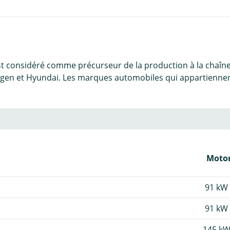
est considéré comme précurseur de la production à la chaîn
en et Hyundai. Les marques automobiles qui appartiennent 
Motor
91 kW 
91 kW 
145 kW