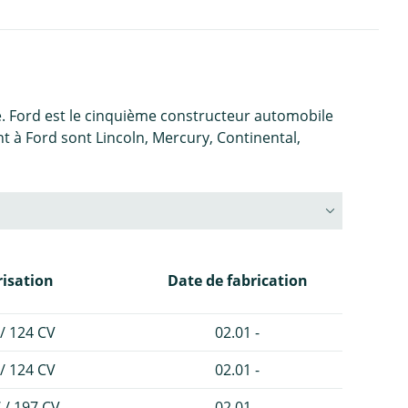
e. Ford est le cinquième constructeur automobile
à Ford sont Lincoln, Mercury, Continental,
isation
Date de fabrication
/ 124 CV
02.01 -
/ 124 CV
02.01 -
 / 197 CV
02.01 -