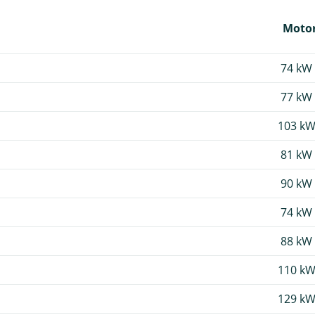
Motor
74 kW 
77 kW 
103 kW
81 kW 
90 kW 
74 kW 
88 kW 
110 kW
129 kW