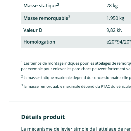
2
Masse statique
78 kg
3
Masse remorquable
1.950 kg
Valeur D
9,82 kN
Homologation
e20*94/20
1
Les temps de montage indiqués pour les attelages de remorque 
par exemple pour enlever les pare-chocs peuvent fortement vari
2
la masse statique maximale dépend du concessionnaire, elle p
3
la masse remorquable maximale dépend du PTAC du véhicule, e
Détails produit
Le mécanisme de levier simple de l'attelage de r