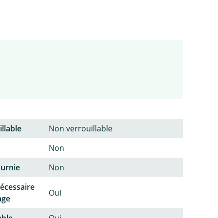
llable
Non verrouillable
Non
ournie
Non
écessaire
Oui
age
able
Oui