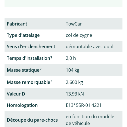
Fabricant
TowCar
Type d'attelage
col de cygne
Sens d'enclenchement
démontable avec outil
1
Temps d'installation
2,0 h
2
Masse statique
104 kg
3
Masse remorquable
2.600 kg
Valeur D
13,93 kN
Homologation
E13*55R-01 4221
en fonction du modèle
Découpe du pare-chocs
de véhicule