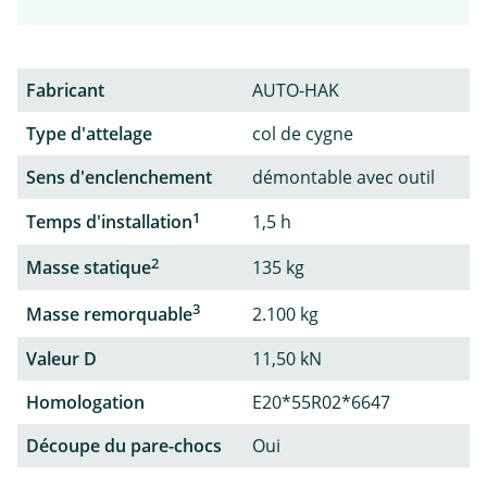
Fabricant
AUTO-HAK
Type d'attelage
col de cygne
Sens d'enclenchement
démontable avec outil
1
Temps d'installation
1,5 h
2
Masse statique
135 kg
3
Masse remorquable
2.100 kg
Valeur D
11,50 kN
Homologation
E20*55R02*6647
Découpe du pare-chocs
Oui