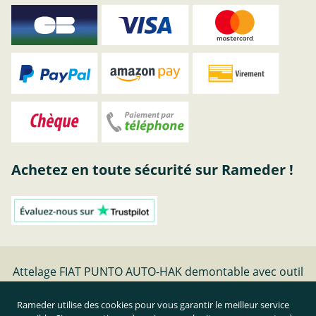
Achetez en toute sécurité sur Rameder !
Attelage FIAT PUNTO AUTO-HAK demontable avec outil
- date de fabrication 03.12- | Rameder Attelage
Rameder utilise des cookies pour vous garantir le meilleur service