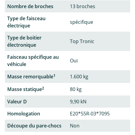
Nombre de broches
13 broches
Type de faisceau
spécifique
électrique
Type de boitier
Top Tronic
électronique
Faisceau spécifique au
Oui
véhicule
1
Masse remorquable
1.600 kg
2
Masse statique
80 kg
Valeur D
9,90 kN
Homologation
E20*55R-03*7095
Découpe du pare-chocs
Non