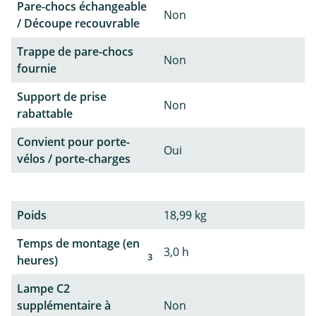
Pare-chocs échangeable
Non
/ Découpe recouvrable
Trappe de pare-chocs
Non
fournie
Support de prise
Non
rabattable
Convient pour porte-
Oui
vélos / porte-charges
Poids
18,99 kg
Temps de montage (en
3,0 h
3
heures)
Lampe C2
supplémentaire à
Non