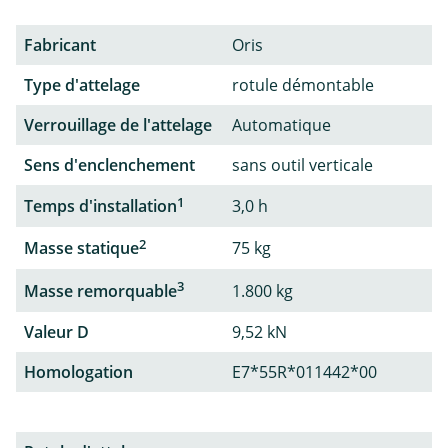
Fabricant
Oris
Type d'attelage
rotule démontable
Verrouillage de l'attelage
Automatique
Sens d'enclenchement
sans outil verticale
1
Temps d'installation
3,0 h
2
Masse statique
75 kg
3
Masse remorquable
1.800 kg
Valeur D
9,52 kN
Homologation
E7*55R*011442*00