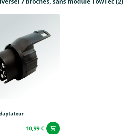
iversel 7 broches, sans module TowTec (2)
adaptateur
10,99 €
Ajouter au panier
u panier