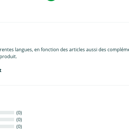
érentes langues, en fonction des articles aussi des complém
produit.
t
(0)
(0)
(0)