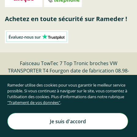
Achetez en toute sécurité sur Rameder !
Faisceau TowTec 7 Top Tronic broches VW
TRANSPORTER T4 Fourgon date de fabrication 08.98-
04.03 | Rameder faisceaux electriques
Rameder utilise des cookies pour vous garantir le meilleur service
possible. Si vous continuez à naviguer sur le site, vous consentez à
Résilier le contrat
l'utilisation des cookies. Plus d'informations dans notre rubrique
"Traitement de vos données"
.
Prix TTC et hors frais de port
Rameder Attelage France
Je suis d'accord
Tous droits réservés. | © Copyright 1995-2026