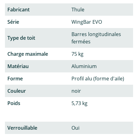
Fabricant
Thule
Série
WingBar EVO
Barres longitudinales
Type de toit
fermées
Charge maximale
75 kg
Matériau
Aluminium
Forme
Profil alu (forme d'aile)
Couleur
noir
Poids
5,73 kg
Verrouillable
Oui