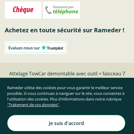
Achetez en toute sécurité sur Rameder !
Attelage TowCar demontable avec outil + faisceau 7
broches - date de fabrication - | Rameder Attelage
Rameder utilise des cookies pour vous garantir le meilleur service
possible. Si vous continuez à naviguer sur le site, vous consentez à
Résilier le contrat
l'utilisation des cookies. Plus d'informations dans notre rubrique
"Traitement de vos données"
.
Prix TTC et hors frais de port
Rameder Attelage France
Je suis d'accord
Tous droits réservés. | © Copyright 1995-2026