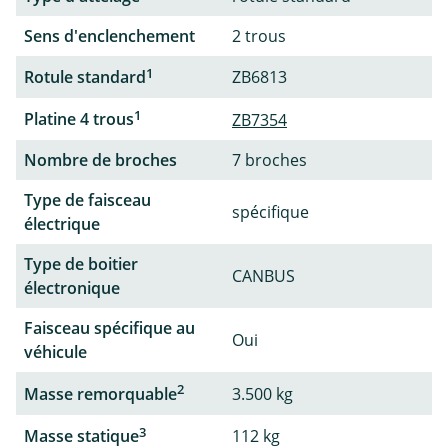
Sens d'enclenchement
2 trous
1
Rotule standard
ZB6813
1
Platine 4 trous
ZB7354
Nombre de broches
7 broches
Type de faisceau
spécifique
électrique
Type de boitier
CANBUS
électronique
Faisceau spécifique au
Oui
véhicule
2
Masse remorquable
3.500 kg
3
Masse statique
112 kg