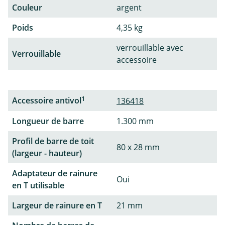
Couleur
argent
Poids
4,35 kg
verrouillable avec
Verrouillable
accessoire
1
Accessoire antivol
136418
Longueur de barre
1.300 mm
Profil de barre de toit
80 x 28 mm
(largeur - hauteur)
Adaptateur de rainure
Oui
en T utilisable
Largeur de rainure en T
21 mm