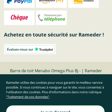
Achetez en toute sécurité sur Rameder !
Barre de toit Menabo Omega Plus Bj - | Rameder
barres de toit
Rameder utilise des cookies pour vous garantir le meilleur service
possible. Si vous continuez à naviguer sur le site, vous consentez à
Résilier le contrat
l'utilisation des cookies. Plus d'informations dans notre rubrique
"Traitement de vos données"
.
Prix TTC et hors frais de port
Rameder Attelage France