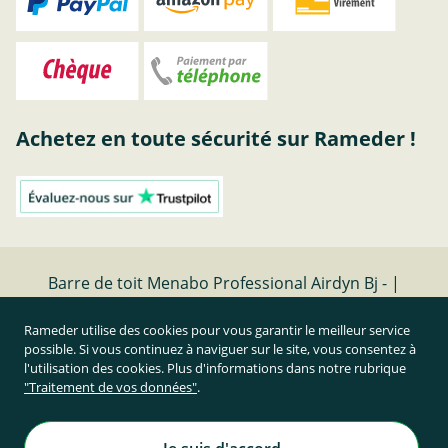
Achetez en toute sécurité sur Rameder !
Barre de toit Menabo Professional Airdyn Bj - |
Rameder barres de toit
Rameder utilise des cookies pour vous garantir le meilleur service
possible. Si vous continuez à naviguer sur le site, vous consentez à
Résilier le contrat
l'utilisation des cookies. Plus d'informations dans notre rubrique
"Traitement de vos données"
.
Prix TTC et hors frais de port
Rameder Attelage France