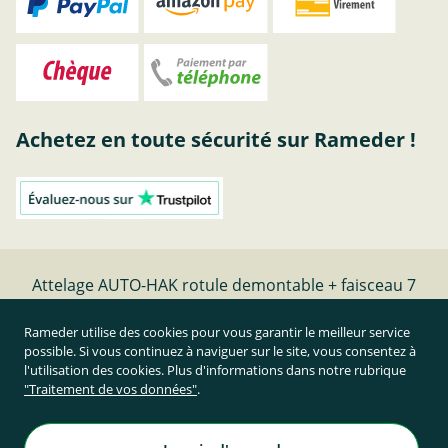
Achetez en toute sécurité sur Rameder !
Attelage AUTO-HAK rotule demontable + faisceau 7
broches - date de fabrication - | Rameder Attelage
Rameder utilise des cookies pour vous garantir le meilleur service
possible. Si vous continuez à naviguer sur le site, vous consentez à
Résilier le contrat
l'utilisation des cookies. Plus d'informations dans notre rubrique
"Traitement de vos données"
.
Prix TTC et hors frais de port
Rameder Attelage France